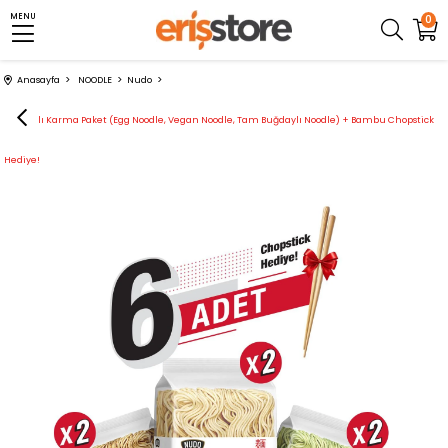
MENU
0
Anasayfa
NOODLE
Nudo
Nudo 6'lı Karma Paket (Egg Noodle, Vegan Noodle, Tam Buğdaylı Noodle) + Bambu Chopstick
Hediye!