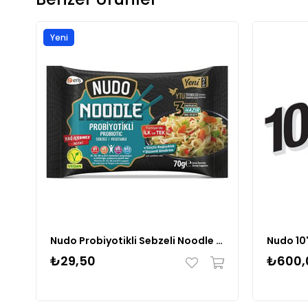
Yeni
Ürün
Nudo Probiyotikli Sebzeli Noodle Poşet 70 Gr.
₺29,50
₺600,