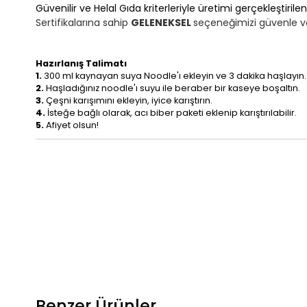
Güvenilir ve Helal Gıda kriterleriyle üretimi gerçekleştirile
Sertifikalarına sahip
GELENEKSEL
seçeneğimizi güvenle ve 
Hazırlanış Talimatı
1.
300 ml kaynayan suya Noodle'ı ekleyin ve 3 dakika haşlayın.
2.
Haşladığınız noodle'ı suyu ile beraber bir kaseye boşaltın.
3.
Çeşni karışımını ekleyin, iyice karıştırın.
4.
İsteğe bağlı olarak, acı biber paketi eklenip karıştırılabilir.
5.
Afiyet olsun!
Benzer Ürünler