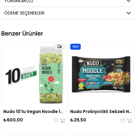
YORUMLAR
(0)
ÖDEME SEÇENEKLERI
Benzer Ürünler
Yeni
Ürün
Nudo 10'lu Vegan Noodle 10x350 Gr
Nudo Probiyotikli Sebzeli Noodle Poşet 70 Gr.
0,00
₺29,50
₺60