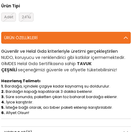
Ürün Tipi
Adet
24'lü
ÜRÜN ÖZELLIKLERI
Güvenilir ve Helal Gıda kriterleriyle üretimi gerçekleştirilen
NUDO, koruyucu ve renklendirici gibi katkılar içermemektedir.
GİMDES Helal Gıda Sertifikasına sahip
TAVUK
ÇEŞNİLİ
seçeneğimizi güvenle ve afiyetle tüketebilirsiniz!
Hazırlanış Talimatı
1.
Bardağa, içindeki çizgiye kadar kaynamış su doldurulur.
2.
Bardağın kapağı kapatılarak 3 dakika beklenir.
3.
Süre sonunda, paketten çıkan toz baharat bardağa eklenir.
4.
İyice karıştırılır.
5.
İsteğe bağlı olarak, acı biber paketi eklenip karıştırılabilir.
6.
Afiyet Olsun!